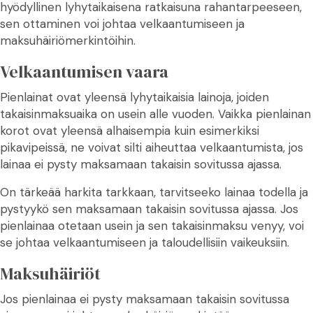
hyödyllinen lyhytaikaisena ratkaisuna rahantarpeeseen,
sen ottaminen voi johtaa velkaantumiseen ja
maksuhäiriömerkintöihin.
Velkaantumisen vaara
Pienlainat ovat yleensä lyhytaikaisia lainoja, joiden
takaisinmaksuaika on usein alle vuoden. Vaikka pienlainan
korot ovat yleensä alhaisempia kuin esimerkiksi
pikavipeissä, ne voivat silti aiheuttaa velkaantumista, jos
lainaa ei pysty maksamaan takaisin sovitussa ajassa.
On tärkeää harkita tarkkaan, tarvitseeko lainaa todella ja
pystyykö sen maksamaan takaisin sovitussa ajassa. Jos
pienlainaa otetaan usein ja sen takaisinmaksu venyy, voi
se johtaa velkaantumiseen ja taloudellisiin vaikeuksiin.
Maksuhäiriöt
Jos pienlainaa ei pysty maksamaan takaisin sovitussa