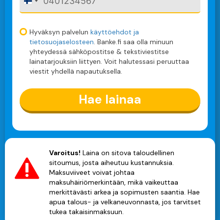
F
i
n
l
Hyväksyn palvelun
käyttöehdot ja
a
tietosuojaselosteen
. Banke.fi saa olla minuun
n
yhteydessä sähköpostitse & tekstiviestitse
d
lainatarjouksiin liittyen. Voit halutessasi peruuttaa
+
viestit yhdellä napautuksella.
3
5
8
Hae lainaa
Varoitus!
Laina on sitova taloudellinen
sitoumus, josta aiheutuu kustannuksia.
Maksuviiveet voivat johtaa
maksuhäiriömerkintään, mikä vaikeuttaa
merkittävästi arkea ja sopimusten saantia. Hae
apua talous- ja velkaneuvonnasta, jos tarvitset
tukea takaisinmaksuun.