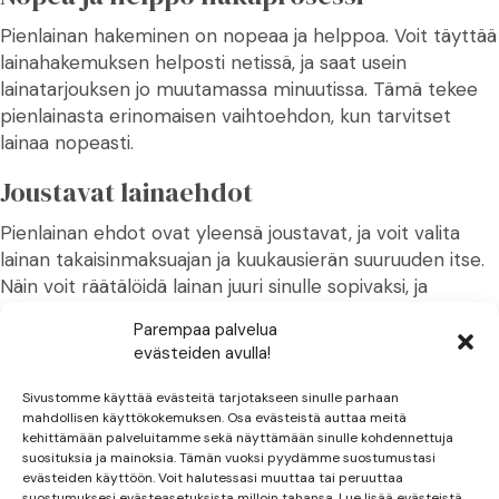
Pienlainan hakeminen on nopeaa ja helppoa. Voit täyttää
lainahakemuksen helposti netissä, ja saat usein
lainatarjouksen jo muutamassa minuutissa. Tämä tekee
pienlainasta erinomaisen vaihtoehdon, kun tarvitset
lainaa nopeasti.
Joustavat lainaehdot
Pienlainan ehdot ovat yleensä joustavat, ja voit valita
lainan takaisinmaksuajan ja kuukausierän suuruuden itse.
Näin voit räätälöidä lainan juuri sinulle sopivaksi, ja
maksaa sen takaisin omassa tahdissasi.
Parempaa palvelua
evästeiden avulla!
Edullinen korko
Sivustomme käyttää evästeitä tarjotakseen sinulle parhaan
Pienlainan korko on yleensä edullisempi kuin esimerkiksi
mahdollisen käyttökokemuksen. Osa evästeistä auttaa meitä
luottokorttilainan tai pikavipin korko. Tämä johtuu siitä,
kehittämään palveluitamme sekä näyttämään sinulle kohdennettuja
että pienlainan takaisinmaksuaika on yleensä pidempi,
suosituksia ja mainoksia. Tämän vuoksi pyydämme suostumustasi
evästeiden käyttöön. Voit halutessasi muuttaa tai peruuttaa
jolloin korkokulut eivät nouse yhtä suuriksi.
suostumuksesi evästeasetuksista milloin tahansa. Lue lisää evästeistä