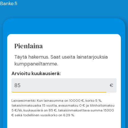
Banke
.
fi
Pienlaina
Täytä hakemus. Saat useita lainatarjouksia
kumppaneiltamme.
Arvioitu kuukausierä:
€
Lainaesimerkki: Kun lainasumma on
10000
€, korko 5 %,
takaisinmaksuaika
15 vuotta
, avausmaksu 0 € ja tilinhoitomaksu
5 €/kk, kuukausierä on
85
€, takaisinmaksettava summa
15300
€ sekä todellinen vuosikorko on
6.29
%.