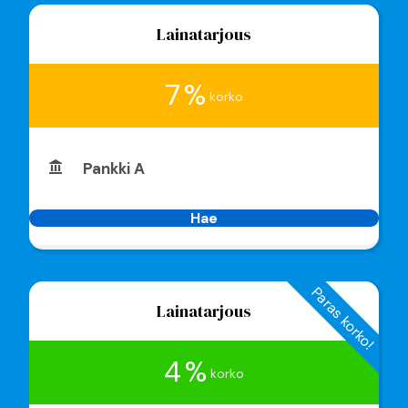
Lainatarjous
7 %
korko
Pankki A
Hae
Paras korko!
Lainatarjous
4 %
korko