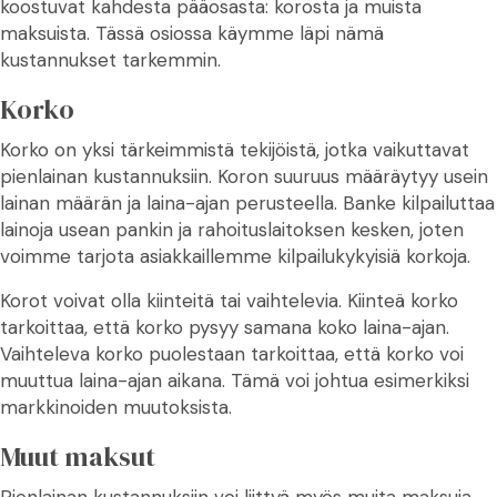
koostuvat kahdesta pääosasta: korosta ja muista
maksuista. Tässä osiossa käymme läpi nämä
kustannukset tarkemmin.
Korko
Korko on yksi tärkeimmistä tekijöistä, jotka vaikuttavat
pienlainan kustannuksiin. Koron suuruus määräytyy usein
lainan määrän ja laina-ajan perusteella. Banke kilpailuttaa
lainoja usean pankin ja rahoituslaitoksen kesken, joten
voimme tarjota asiakkaillemme kilpailukykyisiä korkoja.
Korot voivat olla kiinteitä tai vaihtelevia. Kiinteä korko
tarkoittaa, että korko pysyy samana koko laina-ajan.
Vaihteleva korko puolestaan tarkoittaa, että korko voi
muuttua laina-ajan aikana. Tämä voi johtua esimerkiksi
markkinoiden muutoksista.
Muut maksut
Pienlainan kustannuksiin voi liittyä myös muita maksuja.