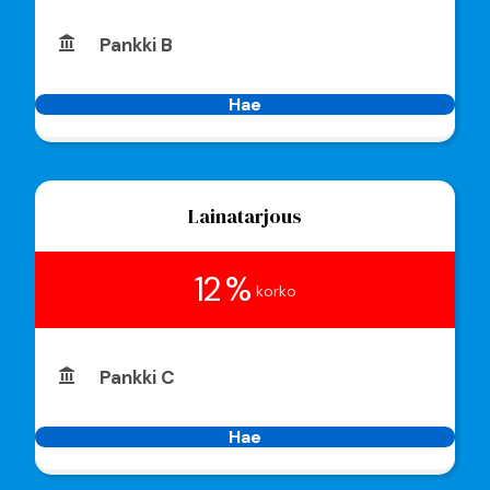
Pankki B
Hae
Lainatarjous
12 %
korko
Pankki C
Hae