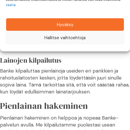
täältä
.
Monipuolinen käyttötarkoitus
Pienlainaa voi käyttää moneen eri tarkoitukseen, kuten
Hyväksy
esimerkiksi lomamatkan rahoittamiseen, kodin
remontointiin tai yllättävien menojen kattamiseen. Tämä
Hallitse vaihtoehtoja
tekee pienlainasta erittäin joustavan lainatuotteen, joka
soveltuu monenlaisiin tarpeisiin.
Lainojen kilpailutus
Banke kilpailuttaa pienlainoja useiden eri pankkien ja
rahoituslaitosten kesken, jotta löydettäisiin juuri sinulle
sopiva laina. Tämä tarkoittaa sitä, että voit säästää rahaa,
kun löydät edullisimman lainatarjouksen.
Pienlainan hakeminen
Pienlainan hakeminen on helppoa ja nopeaa Banke-
palvelun avulla. Me kilpailutamme puolestasi usean