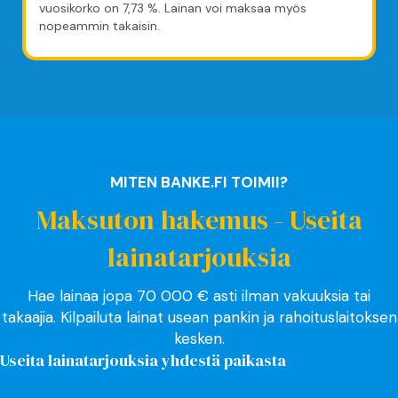
vuosikorko on 7,73 %. Lainan voi maksaa myös
nopeammin takaisin.
MITEN BANKE.FI TOIMII?
Maksuton hakemus - Useita
lainatarjouksia
Hae lainaa jopa 70 000 € asti ilman vakuuksia tai
takaajia. Kilpailuta lainat usean pankin ja rahoituslaitoksen
kesken.
Useita lainatarjouksia yhdestä paikasta