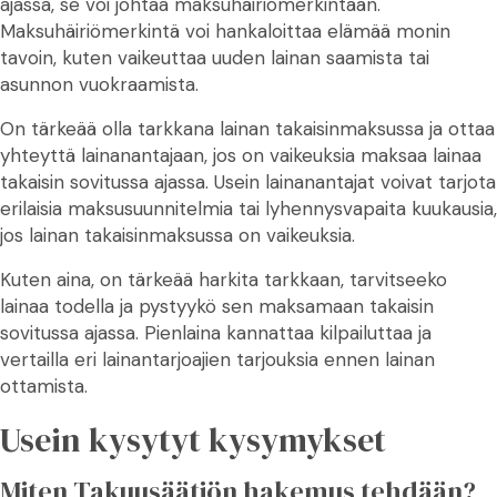
ajassa, se voi johtaa maksuhäiriömerkintään.
Maksuhäiriömerkintä voi hankaloittaa elämää monin
tavoin, kuten vaikeuttaa uuden lainan saamista tai
asunnon vuokraamista.
On tärkeää olla tarkkana lainan takaisinmaksussa ja ottaa
yhteyttä lainanantajaan, jos on vaikeuksia maksaa lainaa
takaisin sovitussa ajassa. Usein lainanantajat voivat tarjota
erilaisia maksusuunnitelmia tai lyhennysvapaita kuukausia,
jos lainan takaisinmaksussa on vaikeuksia.
Kuten aina, on tärkeää harkita tarkkaan, tarvitseeko
lainaa todella ja pystyykö sen maksamaan takaisin
sovitussa ajassa. Pienlaina kannattaa kilpailuttaa ja
vertailla eri lainantarjoajien tarjouksia ennen lainan
ottamista.
Usein kysytyt kysymykset
Miten Takuusäätiön hakemus tehdään?