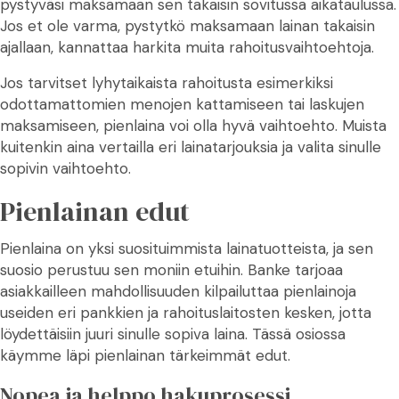
pystyväsi maksamaan sen takaisin sovitussa aikataulussa.
Jos et ole varma, pystytkö maksamaan lainan takaisin
ajallaan, kannattaa harkita muita rahoitusvaihtoehtoja.
Jos tarvitset lyhytaikaista rahoitusta esimerkiksi
odottamattomien menojen kattamiseen tai laskujen
maksamiseen, pienlaina voi olla hyvä vaihtoehto. Muista
kuitenkin aina vertailla eri lainatarjouksia ja valita sinulle
sopivin vaihtoehto.
Pienlainan edut
Pienlaina on yksi suosituimmista lainatuotteista, ja sen
suosio perustuu sen moniin etuihin. Banke tarjoaa
asiakkailleen mahdollisuuden kilpailuttaa pienlainoja
useiden eri pankkien ja rahoituslaitosten kesken, jotta
löydettäisiin juuri sinulle sopiva laina. Tässä osiossa
käymme läpi pienlainan tärkeimmät edut.
Nopea ja helppo hakuprosessi