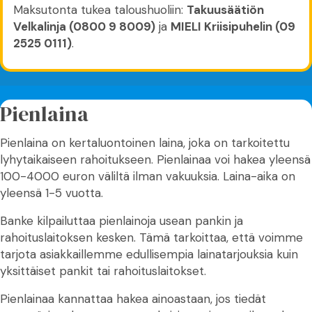
Maksutonta tukea taloushuoliin:
Takuusäätiön
Velkalinja (0800 9 8009)
ja
MIELI Kriisipuhelin (09
2525 0111)
.
Pienlaina
Pienlaina on kertaluontoinen laina, joka on tarkoitettu
lyhytaikaiseen rahoitukseen. Pienlainaa voi hakea yleensä
100-4000 euron väliltä ilman vakuuksia. Laina-aika on
yleensä 1-5 vuotta.
Banke kilpailuttaa pienlainoja usean pankin ja
rahoituslaitoksen kesken. Tämä tarkoittaa, että voimme
tarjota asiakkaillemme edullisempia lainatarjouksia kuin
yksittäiset pankit tai rahoituslaitokset.
Pienlainaa kannattaa hakea ainoastaan, jos tiedät