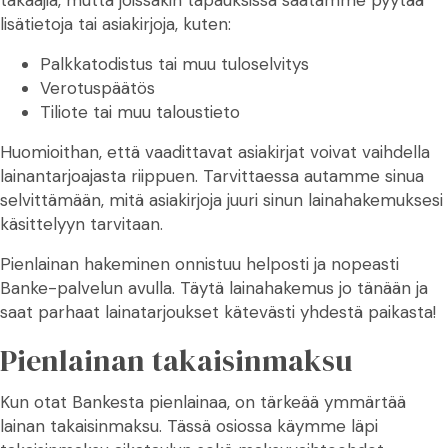
lisätietoja tai asiakirjoja, kuten:
Palkkatodistus tai muu tuloselvitys
Verotuspäätös
Tiliote tai muu taloustieto
Huomioithan, että vaadittavat asiakirjat voivat vaihdella
lainantarjoajasta riippuen. Tarvittaessa autamme sinua
selvittämään, mitä asiakirjoja juuri sinun lainahakemuksesi
käsittelyyn tarvitaan.
Pienlainan hakeminen onnistuu helposti ja nopeasti
Banke-palvelun avulla. Täytä lainahakemus jo tänään ja
saat parhaat lainatarjoukset kätevästi yhdestä paikasta!
Pienlainan takaisinmaksu
Kun otat Bankesta pienlainaa, on tärkeää ymmärtää
lainan takaisinmaksu. Tässä osiossa käymme läpi