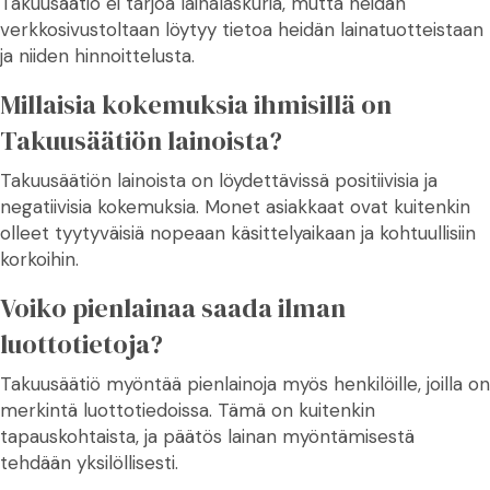
Takuusäätiö ei tarjoa lainalaskuria, mutta heidän
verkkosivustoltaan löytyy tietoa heidän lainatuotteistaan
ja niiden hinnoittelusta.
Millaisia kokemuksia ihmisillä on
Takuusäätiön lainoista?
Takuusäätiön lainoista on löydettävissä positiivisia ja
negatiivisia kokemuksia. Monet asiakkaat ovat kuitenkin
olleet tyytyväisiä nopeaan käsittelyaikaan ja kohtuullisiin
korkoihin.
Voiko pienlainaa saada ilman
luottotietoja?
Takuusäätiö myöntää pienlainoja myös henkilöille, joilla on
merkintä luottotiedoissa. Tämä on kuitenkin
tapauskohtaista, ja päätös lainan myöntämisestä
tehdään yksilöllisesti.