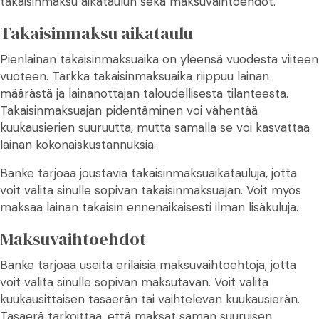
takaisinmaksu aikataulun sekä maksuvaihtoehdot.
Takaisinmaksu aikataulu
Pienlainan takaisinmaksuaika on yleensä vuodesta viiteen
vuoteen. Tarkka takaisinmaksuaika riippuu lainan
määrästä ja lainanottajan taloudellisesta tilanteesta.
Takaisinmaksuajan pidentäminen voi vähentää
kuukausierien suuruutta, mutta samalla se voi kasvattaa
lainan kokonaiskustannuksia.
Banke tarjoaa joustavia takaisinmaksuaikatauluja, jotta
voit valita sinulle sopivan takaisinmaksuajan. Voit myös
maksaa lainan takaisin ennenaikaisesti ilman lisäkuluja.
Maksuvaihtoehdot
Banke tarjoaa useita erilaisia maksuvaihtoehtoja, jotta
voit valita sinulle sopivan maksutavan. Voit valita
kuukausittaisen tasaerän tai vaihtelevan kuukausierän.
Tasaerä tarkoittaa, että maksat saman suuruisen