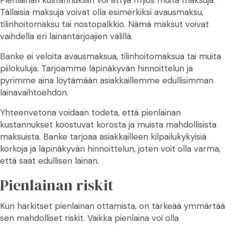
Tällaisia maksuja voivat olla esimerkiksi avausmaksu,
tilinhoitomaksu tai nostopalkkio. Nämä maksut voivat
vaihdella eri lainantarjoajien välillä.
Banke ei veloita avausmaksua, tilinhoitomaksua tai muita
piilokuluja. Tarjoamme läpinäkyvän hinnoittelun ja
pyrimme aina löytämään asiakkaillemme edullisimman
lainavaihtoehdon.
Yhteenvetona voidaan todeta, että pienlainan
kustannukset koostuvat korosta ja muista mahdollisista
maksuista. Banke tarjoaa asiakkailleen kilpailukykyisiä
korkoja ja läpinäkyvän hinnoittelun, joten voit olla varma,
että saat edullisen lainan.
Pienlainan riskit
Kun harkitset pienlainan ottamista, on tärkeää ymmärtää
sen mahdolliset riskit. Vaikka pienlaina voi olla