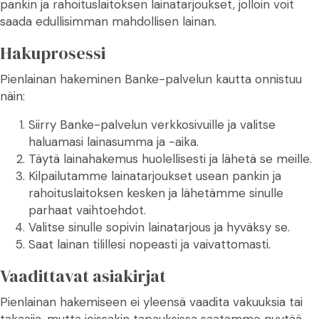
pankin ja rahoituslaitoksen lainatarjoukset, jolloin voit
saada edullisimman mahdollisen lainan.
Hakuprosessi
Pienlainan hakeminen Banke-palvelun kautta onnistuu
näin:
Siirry Banke-palvelun verkkosivuille ja valitse
haluamasi lainasumma ja -aika.
Täytä lainahakemus huolellisesti ja lähetä se meille.
Kilpailutamme lainatarjoukset usean pankin ja
rahoituslaitoksen kesken ja lähetämme sinulle
parhaat vaihtoehdot.
Valitse sinulle sopivin lainatarjous ja hyväksy se.
Saat lainan tilillesi nopeasti ja vaivattomasti.
Vaadittavat asiakirjat
Pienlainan hakemiseen ei yleensä vaadita vakuuksia tai
takaajia, mutta joissakin tapauksissa saatamme pyytää