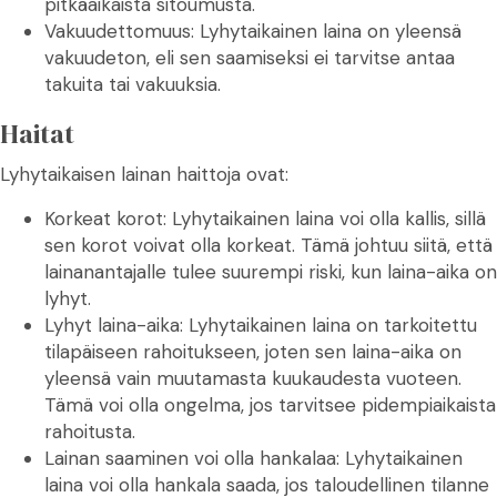
pitkäaikaista sitoumusta.
Vakuudettomuus: Lyhytaikainen laina on yleensä
vakuudeton, eli sen saamiseksi ei tarvitse antaa
takuita tai vakuuksia.
Haitat
Lyhytaikaisen lainan haittoja ovat:
Korkeat korot: Lyhytaikainen laina voi olla kallis, sillä
sen korot voivat olla korkeat. Tämä johtuu siitä, että
lainanantajalle tulee suurempi riski, kun laina-aika on
lyhyt.
Lyhyt laina-aika: Lyhytaikainen laina on tarkoitettu
tilapäiseen rahoitukseen, joten sen laina-aika on
yleensä vain muutamasta kuukaudesta vuoteen.
Tämä voi olla ongelma, jos tarvitsee pidempiaikaista
rahoitusta.
Lainan saaminen voi olla hankalaa: Lyhytaikainen
laina voi olla hankala saada, jos taloudellinen tilanne