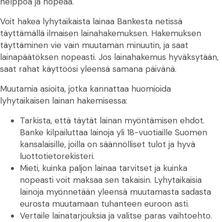
helppoa ja nopeaa.
Voit hakea lyhytaikaista lainaa Bankesta netissä
täyttämällä ilmaisen lainahakemuksen. Hakemuksen
täyttäminen vie vain muutaman minuutin, ja saat
lainapäätöksen nopeasti. Jos lainahakemus hyväksytään,
saat rahat käyttöösi yleensä samana päivänä.
Muutamia asioita, jotka kannattaa huomioida
lyhytaikaisen lainan hakemisessa:
Tarkista, että täytät lainan myöntämisen ehdot.
Banke kilpailuttaa lainoja yli 18-vuotiaille Suomen
kansalaisille, joilla on säännölliset tulot ja hyvä
luottotietorekisteri.
Mieti, kuinka paljon lainaa tarvitset ja kuinka
nopeasti voit maksaa sen takaisin. Lyhytaikaisia
lainoja myönnetään yleensä muutamasta sadasta
eurosta muutamaan tuhanteen euroon asti.
Vertaile lainatarjouksia ja valitse paras vaihtoehto.