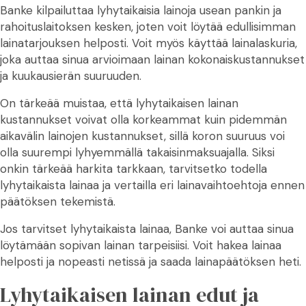
Banke kilpailuttaa lyhytaikaisia lainoja usean pankin ja
rahoituslaitoksen kesken, joten voit löytää edullisimman
lainatarjouksen helposti. Voit myös käyttää lainalaskuria,
joka auttaa sinua arvioimaan lainan kokonaiskustannukset
ja kuukausierän suuruuden.
On tärkeää muistaa, että lyhytaikaisen lainan
kustannukset voivat olla korkeammat kuin pidemmän
aikavälin lainojen kustannukset, sillä koron suuruus voi
olla suurempi lyhyemmällä takaisinmaksuajalla. Siksi
onkin tärkeää harkita tarkkaan, tarvitsetko todella
lyhytaikaista lainaa ja vertailla eri lainavaihtoehtoja ennen
päätöksen tekemistä.
Jos tarvitset lyhytaikaista lainaa, Banke voi auttaa sinua
löytämään sopivan lainan tarpeisiisi. Voit hakea lainaa
helposti ja nopeasti netissä ja saada lainapäätöksen heti.
Lyhytaikaisen lainan edut ja