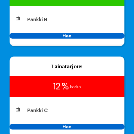
Pankki B
Hae
Lainatarjous
12 %
korko
Pankki C
Hae