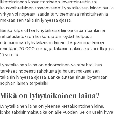
liiketoiminnan kasvattamiseen, investointeihin tai
kausivaihteluiden tasaamiseen. Lyhytaikaisen lainan avulla
yritys voi nopeasti saada tarvitsemansa rahoituksen ja
maksaa sen takaisin lyhyessä ajassa.
Banke kilpailuttaa lyhytaikaisia lainoja usean pankin ja
rahoituslaitoksen kesken, joten löydät helposti
edullisimman lyhytaikaisen lainan. Tarjoamme lainoja
enintään 70 000 euroa, ja takaisinmaksuaika voi olla jopa
15 vuotta.
Lyhytaikainen laina on erinomainen vaihtoehto, kun
tarvitset nopeasti rahoitusta ja haluat maksaa sen
takaisin lyhyessä ajassa. Banke auttaa sinua löytämään
sopivan lainan tarpeisiisi.
Mikä on lyhytaikainen laina?
Lyhytaikainen laina on yleensä kertaluontoinen laina,
jonka takaisinmaksuaika on alle vuoden. Se on usein hyvä