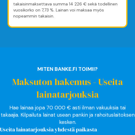
takaisinmaksettava summa 14 226 € sekä todellinen
vuosikorko on 7,73 %. Lainan voi maksaa myös
nopeammin takaisin.
MITEN BANKE.FI TOIMII?
Maksuton hakemus - Useita
lainatarjouksia
Hae lainaa jopa 70 000 € asti ilman vakuuksia tai
takaajia. Kilpailuta lainat usean pankin ja rahoituslaitoksen
kesken.
Useita lainatarjouksia yhdestä paikasta