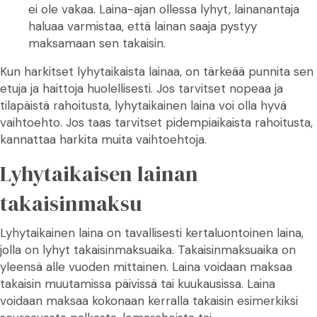
ei ole vakaa. Laina-ajan ollessa lyhyt, lainanantaja
haluaa varmistaa, että lainan saaja pystyy
maksamaan sen takaisin.
Kun harkitset lyhytaikaista lainaa, on tärkeää punnita sen
etuja ja haittoja huolellisesti. Jos tarvitset nopeaa ja
tilapäistä rahoitusta, lyhytaikainen laina voi olla hyvä
vaihtoehto. Jos taas tarvitset pidempiaikaista rahoitusta,
kannattaa harkita muita vaihtoehtoja.
Lyhytaikaisen lainan
takaisinmaksu
Lyhytaikainen laina on tavallisesti kertaluontoinen laina,
jolla on lyhyt takaisinmaksuaika. Takaisinmaksuaika on
yleensä alle vuoden mittainen. Laina voidaan maksaa
takaisin muutamissa päivissä tai kuukausissa. Laina
voidaan maksaa kokonaan kerralla takaisin esimerkiksi