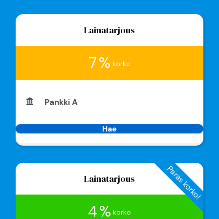
Lainatarjous
7 %
korko
Pankki A
Hae
Paras korko!
Lainatarjous
4 %
korko