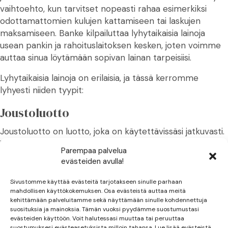
vaihtoehto, kun tarvitset nopeasti rahaa esimerkiksi
odottamattomien kulujen kattamiseen tai laskujen
maksamiseen. Banke kilpailuttaa lyhytaikaisia lainoja
usean pankin ja rahoituslaitoksen kesken, joten voimme
auttaa sinua löytämään sopivan lainan tarpeisiisi.
Lyhytaikaisia lainoja on erilaisia, ja tässä kerromme
lyhyesti niiden tyypit:
Joustoluotto
Joustoluotto on luotto, joka on käytettävissäsi jatkuvasti.
Voit nostaa luottoa tarpeen mukaan, ja maksat korkoa
Parempaa palvelua
vain nostetusta summasta. Joustoluotto sopii hyvin
evästeiden avulla!
silloin, kun tarvitset joustavuutta rahankäytössäsi.
Sivustomme käyttää evästeitä tarjotakseen sinulle parhaan
Pikavippi
mahdollisen käyttökokemuksen. Osa evästeistä auttaa meitä
kehittämään palveluitamme sekä näyttämään sinulle kohdennettuja
Pikavippi on nopea ja helppo tapa saada lainaa lyhyeksi
suosituksia ja mainoksia. Tämän vuoksi pyydämme suostumustasi
evästeiden käyttöön. Voit halutessasi muuttaa tai peruuttaa
ajaksi. Pikavippiä voi hakea netissä tai tekstiviestillä, ja
suostumuksesi evästeasetuksista milloin tahansa. Lue lisää evästeistä