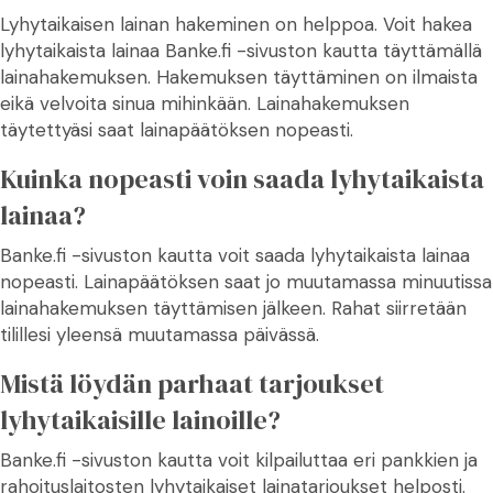
Lyhytaikaisen lainan hakeminen on helppoa. Voit hakea
lyhytaikaista lainaa Banke.fi -sivuston kautta täyttämällä
lainahakemuksen. Hakemuksen täyttäminen on ilmaista
eikä velvoita sinua mihinkään. Lainahakemuksen
täytettyäsi saat lainapäätöksen nopeasti.
Kuinka nopeasti voin saada lyhytaikaista
lainaa?
Banke.fi -sivuston kautta voit saada lyhytaikaista lainaa
nopeasti. Lainapäätöksen saat jo muutamassa minuutissa
lainahakemuksen täyttämisen jälkeen. Rahat siirretään
tilillesi yleensä muutamassa päivässä.
Mistä löydän parhaat tarjoukset
lyhytaikaisille lainoille?
Banke.fi -sivuston kautta voit kilpailuttaa eri pankkien ja
rahoituslaitosten lyhytaikaiset lainatarjoukset helposti.