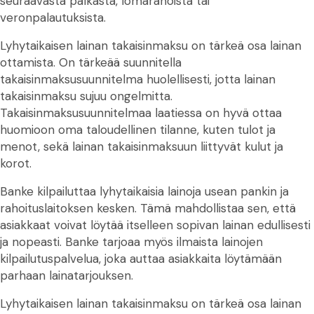
seuraavasta palkasta, lomarahoista tai
veronpalautuksista.
Lyhytaikaisen lainan takaisinmaksu on tärkeä osa lainan
ottamista. On tärkeää suunnitella
takaisinmaksusuunnitelma huolellisesti, jotta lainan
takaisinmaksu sujuu ongelmitta.
Takaisinmaksusuunnitelmaa laatiessa on hyvä ottaa
huomioon oma taloudellinen tilanne, kuten tulot ja
menot, sekä lainan takaisinmaksuun liittyvät kulut ja
korot.
Banke kilpailuttaa lyhytaikaisia lainoja usean pankin ja
rahoituslaitoksen kesken. Tämä mahdollistaa sen, että
asiakkaat voivat löytää itselleen sopivan lainan edullisesti
ja nopeasti. Banke tarjoaa myös ilmaista lainojen
kilpailutuspalvelua, joka auttaa asiakkaita löytämään
parhaan lainatarjouksen.
Lyhytaikaisen lainan takaisinmaksu on tärkeä osa lainan