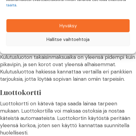
lainan saa yleensä tilille muutamassa tunnissa. Pikavippiä
täältä
.
ei kuitenkaan kannata ottaa kevyesti, sillä sen korko voi
olla hyvin korkea.
Hyväksy
Kulutusluotto
Hallitse vaihtoehtoja
Kulutusluotto on laina, jota voi hakea suurempaan
hankintaan, kuten auton ostoon tai remonttiin.
Kulutusluoton takaisinmaksuaika on yleensä pidempi kuin
pikavipin, ja sen korot ovat yleensä alhaisemmat.
Kulutusluottoa hakiessa kannattaa vertailla eri pankkien
tarjouksia, jotta löytää sopivan lainan omiin tarpeisiin.
Luottokortti
Luottokortti on kätevä tapa saada lainaa tarpeen
mukaan. Luottokortilla voi maksaa ostoksia ja nostaa
käteistä automaateista. Luottokortin käytöstä peritään
yleensä korkoa, joten sen käyttö kannattaa suunnitella
huolellisesti.