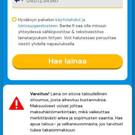
F
i
n
l
Hyväksyn palvelun
käyttöehdot ja
a
tietosuojaselosteen
. Banke.fi saa olla minuun
n
yhteydessä sähköpostitse & tekstiviestitse
d
lainatarjouksiin liittyen. Voit halutessasi peruuttaa
+
viestit yhdellä napautuksella.
3
5
8
Hae lainaa
Varoitus!
Laina on sitova taloudellinen
sitoumus, josta aiheutuu kustannuksia.
Maksuviiveet voivat johtaa
maksuhäiriömerkintään, mikä vaikeuttaa
merkittävästi arkea ja sopimusten saantia. Hae
apua talous- ja velkaneuvonnasta, jos tarvitset
tukea takaisinmaksuun.