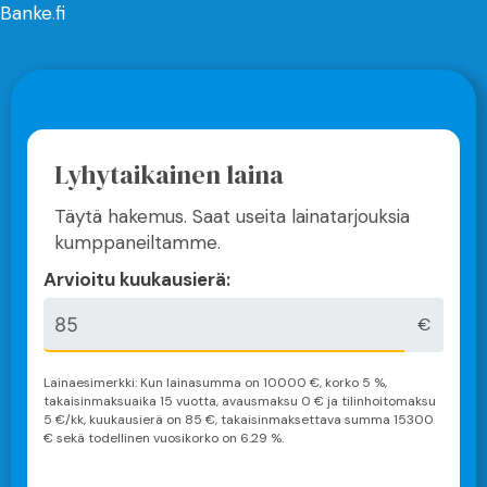
Banke
.
fi
Lyhytaikainen laina
Täytä hakemus. Saat useita lainatarjouksia
kumppaneiltamme.
Arvioitu kuukausierä:
€
Lainaesimerkki: Kun lainasumma on
10000
€, korko 5 %,
takaisinmaksuaika
15 vuotta
, avausmaksu 0 € ja tilinhoitomaksu
5 €/kk, kuukausierä on
85
€, takaisinmaksettava summa
15300
€ sekä todellinen vuosikorko on
6.29
%.