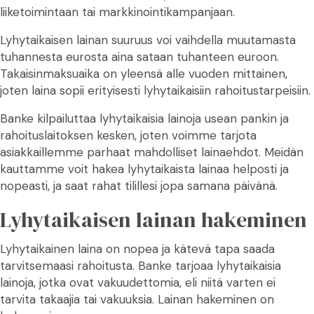
liiketoimintaan tai markkinointikampanjaan.
Lyhytaikaisen lainan suuruus voi vaihdella muutamasta
tuhannesta eurosta aina sataan tuhanteen euroon.
Takaisinmaksuaika on yleensä alle vuoden mittainen,
joten laina sopii erityisesti lyhytaikaisiin rahoitustarpeisiin.
Banke kilpailuttaa lyhytaikaisia lainoja usean pankin ja
rahoituslaitoksen kesken, joten voimme tarjota
asiakkaillemme parhaat mahdolliset lainaehdot. Meidän
kauttamme voit hakea lyhytaikaista lainaa helposti ja
nopeasti, ja saat rahat tilillesi jopa samana päivänä.
Lyhytaikaisen lainan hakeminen
Lyhytaikainen laina on nopea ja kätevä tapa saada
tarvitsemaasi rahoitusta. Banke tarjoaa lyhytaikaisia
lainoja, jotka ovat vakuudettomia, eli niitä varten ei
tarvita takaajia tai vakuuksia. Lainan hakeminen on