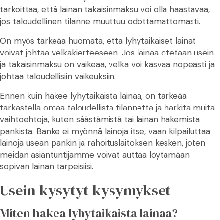
tarkoittaa, että lainan takaisinmaksu voi olla haastavaa,
jos taloudellinen tilanne muuttuu odottamattomasti.
On myös tärkeää huomata, että lyhytaikaiset lainat
voivat johtaa velkakierteeseen. Jos lainaa otetaan usein
ja takaisinmaksu on vaikeaa, velka voi kasvaa nopeasti ja
johtaa taloudellisiin vaikeuksiin.
Ennen kuin hakee lyhytaikaista lainaa, on tärkeää
tarkastella omaa taloudellista tilannetta ja harkita muita
vaihtoehtoja, kuten säästämistä tai lainan hakemista
pankista. Banke ei myönnä lainoja itse, vaan kilpailuttaa
lainoja usean pankin ja rahoituslaitoksen kesken, joten
meidän asiantuntijamme voivat auttaa löytämään
sopivan lainan tarpeisiisi.
Usein kysytyt kysymykset
Miten hakea lyhytaikaista lainaa?