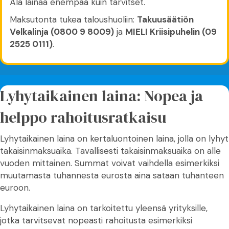
Älä lainaa enempää kuin tarvitset.
Maksutonta tukea taloushuoliin:
Takuusäätiön
Velkalinja (0800 9 8009)
ja
MIELI Kriisipuhelin (09
2525 0111)
.
Lyhytaikainen laina: Nopea ja
helppo rahoitusratkaisu
Lyhytaikainen laina on kertaluontoinen laina, jolla on lyhyt
takaisinmaksuaika. Tavallisesti takaisinmaksuaika on alle
vuoden mittainen. Summat voivat vaihdella esimerkiksi
muutamasta tuhannesta eurosta aina sataan tuhanteen
euroon.
Lyhytaikainen laina on tarkoitettu yleensä yrityksille,
jotka tarvitsevat nopeasti rahoitusta esimerkiksi