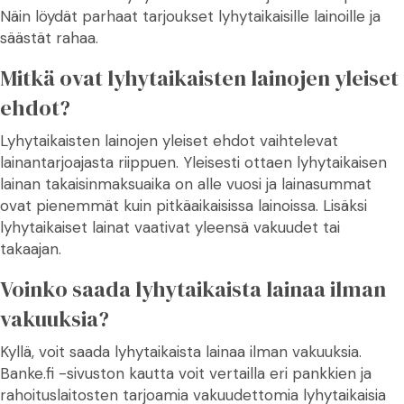
Näin löydät parhaat tarjoukset lyhytaikaisille lainoille ja
säästät rahaa.
Mitkä ovat lyhytaikaisten lainojen yleiset
ehdot?
Lyhytaikaisten lainojen yleiset ehdot vaihtelevat
lainantarjoajasta riippuen. Yleisesti ottaen lyhytaikaisen
lainan takaisinmaksuaika on alle vuosi ja lainasummat
ovat pienemmät kuin pitkäaikaisissa lainoissa. Lisäksi
lyhytaikaiset lainat vaativat yleensä vakuudet tai
takaajan.
Voinko saada lyhytaikaista lainaa ilman
vakuuksia?
Kyllä, voit saada lyhytaikaista lainaa ilman vakuuksia.
Banke.fi -sivuston kautta voit vertailla eri pankkien ja
rahoituslaitosten tarjoamia vakuudettomia lyhytaikaisia