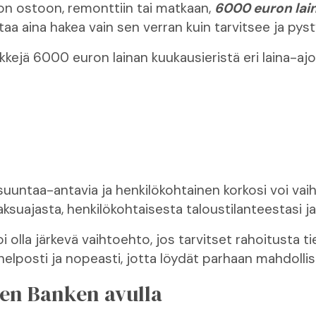
ton ostoon, remonttiin tai matkaan,
6000 euron lai
ttaa aina hakea vain sen verran kuin tarvitsee ja py
ejä 6000 euron lainan kuukausieristä eri laina-ajoill
uuntaa-antavia ja henkilökohtainen korkosi voi vaih
suajasta, henkilökohtaisesta taloustilanteestasi ja 
olla järkevä vaihtoehto, jos tarvitset rahoitusta t
 helposti ja nopeasti, jotta löydät parhaan mahdolli
en Banken avulla