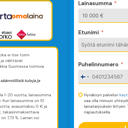
Lainasumma
Etunimi
ka ei itse toimi
ja välittävät
Puhelinnumero
ikkia Suomessa toimivia
F
säännöllisiä tuloja ja
i
n
Hyväksyn palvelun
käyt
lla 1-20 vuotta, lainasumma
saa olla minuun yhteyd
i: Kun lainasumma on 10
l
lainatarjouksiin liittyen
vuotta, avausmaksu 0 € ja
a
napautuksella.
€, takaisinmaksettava
n
on 7,73 %. Lainan voi
d