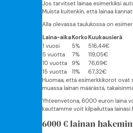
Jos tarvitset lainaa esimerkiksi au
Muista kuitenkin, että lainaa kanna
Alla olevassa taulukossa on esimerkk
Laina-aika
Korko
Kuukausierä
1 vuosi
5%
516,44€
5 vuotta
7%
119,05€
10 vuotta
9%
76,69€
15 vuotta
11%
67,32€
Huomaa, että esimerkkikorot ovat s
muassa lainan määrästä, takaisinmak
Yhteenvetona, 6000 euron laina voi 
kauttamme voit kilpailuttaa lainasi
6000 € lainan hakemin