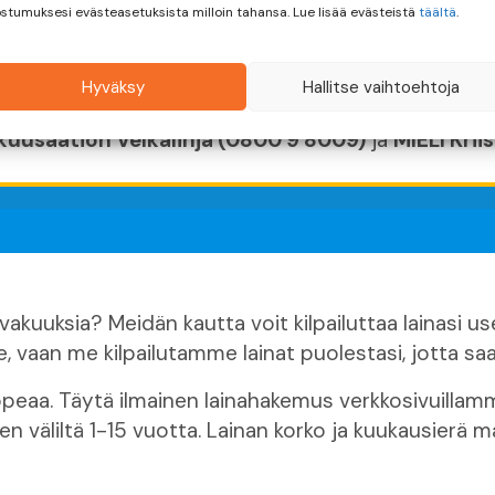
!
stumuksesi evästeasetuksista milloin tahansa. Lue lisää evästeistä
täältä
.
us. Arvioi maksukykysi ja luoton kulut huolellisesti
Hyväksy
Hallitse vaihtoehtoja
inaa enempää kuin tarvitset.
kuusäätiön Velkalinja (0800 9 8009)
ja
MIELI Krii
akuuksia? Meidän kautta voit kilpailuttaa lainasi us
e, vaan me kilpailutamme lainat puolestasi, jotta s
eaa. Täytä ilmainen lainahakemus verkkosivuillamme
 sen väliltä 1-15 vuotta. Lainan korko ja kuukausierä