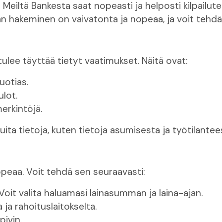
eiltä Bankesta saat nopeasti ja helposti kilpailutet
inan hakeminen on vaivatonta ja nopeaa, ja voit tehd
tulee täyttää tietyt vaatimukset. Näitä ovat:
uotias.
ulot.
merkintöjä.
ita tietoja, kuten tietoja asumisesta ja työtilantee
peaa. Voit tehdä sen seuraavasti:
oit valita haluamasi lainasumman ja laina-ajan.
 ja rahoituslaitokselta.
pivin.