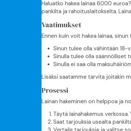
Haluatko hakea lainaa 6000 euroa? M
pankilta ja rahoituslaitokselta. La
Vaatimukset
Ennen kuin voit hakea lainaa, sinun 
Sinun tulee olla vähintään 18-v
Sinulla tulee olla säännölliset t
Sinulla ei saa olla maksuhäiriö
Lisäksi saatamme tarvita joitakin mu
Prosessi
Lainan hakeminen on helppoa ja no
Täytä lainahakemus verkossa. V
Saat tarjouksia usealta pankilta
Vertaile tarjouksia ja valitse so