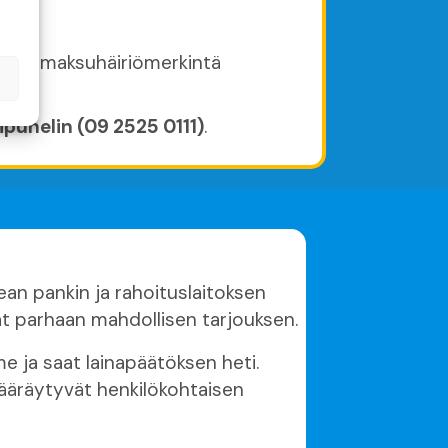
, sillä maksuhäiriömerkintä
sipuhelin (09 2525 0111)
.
ean pankin ja rahoituslaitoksen
aat parhaan mahdollisen tarjouksen.
 ja saat lainapäätöksen heti.
 määräytyvät henkilökohtaisen