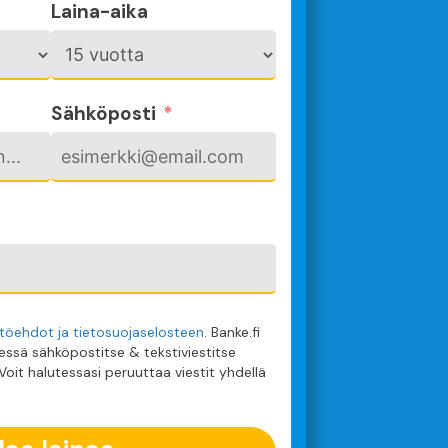
Laina-aika
Sähköposti
töehdot ja tietosuojaselosteen
. Banke.fi
essä sähköpostitse & tekstiviestitse
. Voit halutessasi peruuttaa viestit yhdellä