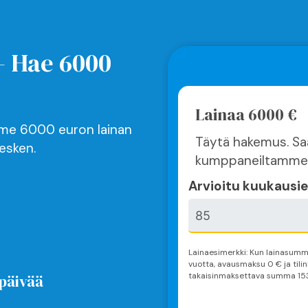
- Hae 6000
Lainaa 6000 €
mme 6000 euron lainan
Täytä hakemus. Saa
esken.
kumppaneiltamme
Arvioitu kuukausie
Lainaesimerkki: Kun lainasum
vuotta
, avausmaksu 0 € ja til
takaisinmaksettava summa
15
päivää