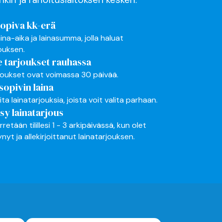
sopiva kk-erä
aina-aika ja lainasumma, jolla haluat
jouksen.
e tarjoukset rauhassa
joukset ovat voimassa 30 päivää.
 sopivin laina
ta lainatarjouksia, joista voit valita parhaan.
y lainatarjous
irretään tilillesi 1 - 3 arkipäivässä, kun olet
yt ja allekirjoittanut lainatarjouksen.