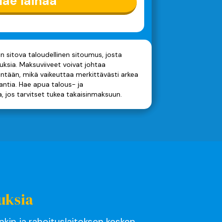
ae lainaa
n sitova taloudellinen sitoumus, josta
ksia. Maksuviiveet voivat johtaa
ntään, mikä vaikeuttaa merkittävästi arkea
antia. Hae apua talous- ja
 jos tarvitset tukea takaisinmaksuun.
uksia
nkin ja rahoituslaitoksen kesken.