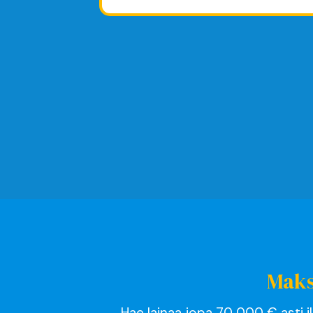
Maks
Hae lainaa jopa 70 000 € asti il