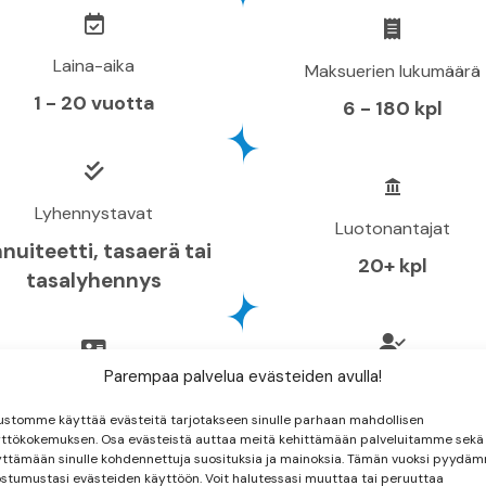
Laina-aika
Maksuerien lukumäärä
1 - 20 vuotta
6 - 180 kpl
Lyhennystavat
Luotonantajat
nuiteetti, tasaerä tai
20+ kpl
tasalyhennys
Parempaa palvelua evästeiden avulla!
Lainatyyppi
Ikäraja
Vakuudeton laina
ustomme käyttää evästeitä tarjotakseen sinulle parhaan mahdollisen
18 vuotta
ttökokemuksen. Osa evästeistä auttaa meitä kehittämään palveluitamme sekä
ttämään sinulle kohdennettuja suosituksia ja mainoksia. Tämän vuoksi pyydä
stumustasi evästeiden käyttöön. Voit halutessasi muuttaa tai peruuttaa