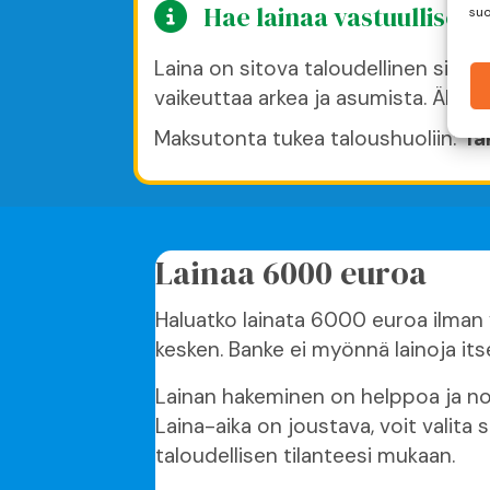
Hae lainaa vastuullisesti
suo
Laina on sitova taloudellinen sitoum
vaikeuttaa arkea ja asumista. Älä la
Maksutonta tukea taloushuoliin:
Ta
Lainaa 6000 euroa
Haluatko lainata 6000 euroa ilman v
kesken. Banke ei myönnä lainoja its
Lainan hakeminen on helppoa ja nop
Laina-aika on joustava, voit valita
taloudellisen tilanteesi mukaan.