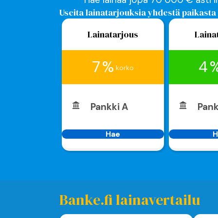
Useita lainatarjouksia yhdestä paikasta
Lainatarjous
Laina
7 %
4 
korko
Pankki A
Pank
Hae
H
Banke.fi lainavertailu