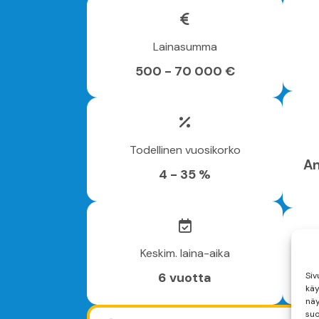
Lainasumma
500 - 70 000 €
Todellinen vuosikorko
An
4 - 35 %
Keskim. laina-aika
6 vuotta
Siv
käy
näy
suo