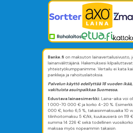
Banke.fi
on maksuton lainavertailusivusto, jo
lainanvälittäjänä. Hakemuksesi kilpailuttavat 
yhteistyökumppanimme. Vertailu ei kata ka
pankkeja ja rahoituslaitoksia.
Palvelun käyttö edellyttää 18 vuoden ikää, 
vakituista asuinpaikkaa Suomessa.
Edustava lainaesimerkki:
Laina-aika voi o
1 000-70 000 € ja korko 4-20 %. Esimerkk
000 €, korko 6,5 %, takaisinmaksuaika 10 
tilinhoitomaksu 5 €/kk, kuukausierä on 119 
summa 14 226 € sekä todellinen vuosikorko 
maksaa myös nopeammin takaisin.