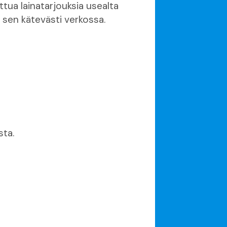
tua lainatarjouksia usealta
ä sen kätevästi verkossa.
sta.