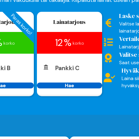
Laske 
Paras korko!
tarjous
Lainatarjous
Valitse l
lainatar
Vertail
%
12 %
korko
korko
Lainatar
Valitse
Saat usei
ki B
Pankki C
Hyväks
Laina si
hyväksyn
ae
Hae