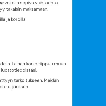
na
voi olla sopiva vaihtoehto.
styy takaisin maksamaan.
a ja koroilla:
della. Lainan korko riippuu muun
luottotiedoistasi.
iettyyn tarkoitukseen. Meidän
sen tarjouksen.