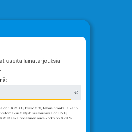
t useita lainatarjouksia
.
rä:
€
ma on
10000
€, korko 5 %, takaisinmaksuaika
15
inhoitomaksu 5 €/kk, kuukausierä on
85
€,
300
€ sekä todellinen vuosikorko on
6.29
%.