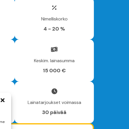
Nimelliskorko
4 - 20 %
Keskim. lainasumma
15 000 €
Lainatarjoukset voimassa
30 päivää
mme