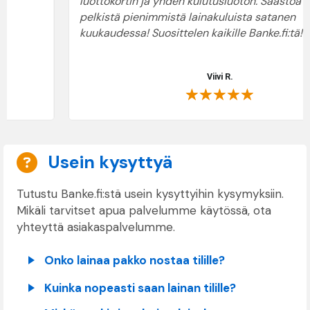
luottokortin ja yhden kulutusluoton. Säästöä kertyy jo
pelkistä pienimmistä lainakuluista satanen
kuukaudessa! Suosittelen kaikille Banke.fi:tä!"
Viivi R.
★
★
★
★
★
Usein kysyttyä
Usein kysyttyä
Tutustu Banke.fi:stä usein kysyttyihin kysymyksiin.
Mikäli tarvitset apua palvelumme käytössä, ota
yhteyttä asiakaspalvelumme.
Onko lainaa pakko nostaa tilille?
Kuinka nopeasti saan lainan tilille?