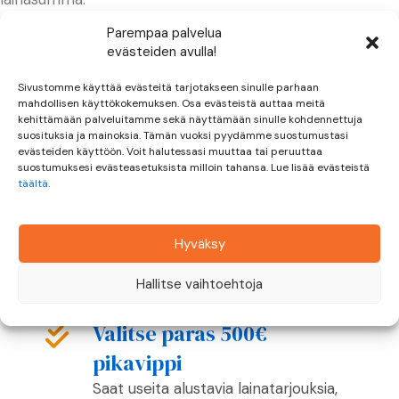
Parempaa palvelua
Banke.fi ei toimi lainanvälittäjänä. Kaikki lainat kilpailuttaa
evästeiden avulla!
ja välittää hakemuksesi perusteella sinulle sopivin
Banke.fi palvelun yhteistyökumppani.
Sivustomme käyttää evästeitä tarjotakseen sinulle parhaan
mahdollisen käyttökokemuksen. Osa evästeistä auttaa meitä
Miksi hakea 500 € pikavippi
kehittämään palveluitamme sekä näyttämään sinulle kohdennettuja
suosituksia ja mainoksia. Tämän vuoksi pyydämme suostumustasi
Banke.fi:n avulla?
evästeiden käyttöön. Voit halutessasi muuttaa tai peruuttaa
suostumuksesi evästeasetuksista milloin tahansa. Lue lisää evästeistä
täältä
.
Nopea ja turvallinen
palvelu
Hyväksy
Yhdellä turvallisella ja nopealla
Hallitse vaihtoehtoja
hakemuksella saat lainatarjouksia
useilta pankeilta ja rahoituslaitoksilta.
Valitse paras 500€
pikavippi
Saat useita alustavia lainatarjouksia,