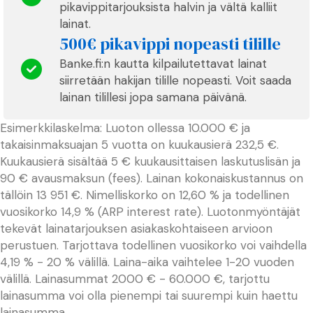
pikavippitarjouksista halvin ja vältä kalliit
lainat.
500€ pikavippi nopeasti tilille
Banke.fi:n kautta kilpailutettavat lainat
siirretään hakijan tilille nopeasti. Voit saada
lainan tilillesi jopa samana päivänä.
Esimerkkilaskelma: Luoton ollessa 10.000 € ja
takaisinmaksuajan 5 vuotta on kuukausierä 232,5 €.
Kuukausierä sisältää 5 € kuukausittaisen laskutuslisän ja
90 € avausmaksun (fees). Lainan kokonaiskustannus on
tällöin 13 951 €. Nimelliskorko on 12,60 % ja todellinen
vuosikorko 14,9 % (ARP interest rate). Luotonmyöntäjät
tekevät lainatarjouksen asiakaskohtaiseen arvioon
perustuen. Tarjottava todellinen vuosikorko voi vaihdella
4,19 % - 20 % välillä. Laina-aika vaihtelee 1-20 vuoden
välillä. Lainasummat 2000 € - 60.000 €, tarjottu
lainasumma voi olla pienempi tai suurempi kuin haettu
lainasumma.