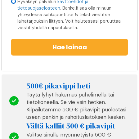
l
Hyväksyn palvelun
käyttöehdot ja
a
tietosuojaselosteen
. Banke.fi saa olla minuun
n
yhteydessä sähköpostitse & tekstiviestitse
d
lainatarjouksiin liittyen. Voit halutessasi peruuttaa
+
viestit yhdellä napautuksella.
3
5
8
Hae lainaa
500€ pikavippi heti
Täytä lyhyt hakemus puhelimella tai
tietokoneella. Se vie vain hetken.
Kilpailutamme 500 € pikavipit puolestasi
usean pankin ja rahoituslaitoksen kesken.
Vältä kalliit 500 € pikavipit
Valitse sinulle myönnetyistä 500 €