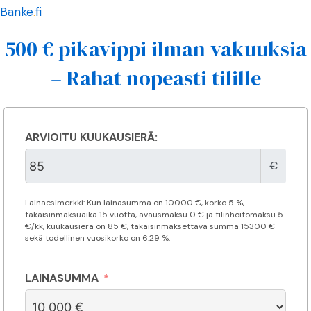
Banke
.
fi
500 € pikavippi ilman vakuuksia
– Rahat nopeasti tilille
ARVIOITU KUUKAUSIERÄ:
€
Lainaesimerkki: Kun lainasumma on
10000
€, korko 5 %,
takaisinmaksuaika
15 vuotta
, avausmaksu 0 € ja tilinhoitomaksu 5
€/kk, kuukausierä on
85
€, takaisinmaksettava summa
15300
€
sekä todellinen vuosikorko on
6.29
%.
LAINASUMMA