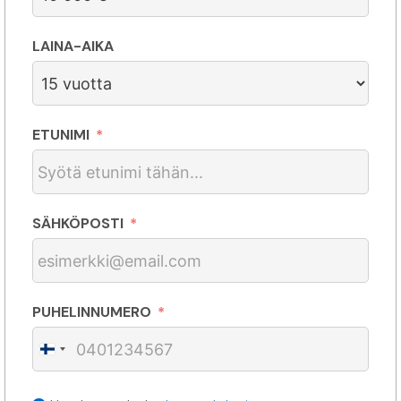
LAINA-AIKA
ETUNIMI
SÄHKÖPOSTI
PUHELINNUMERO
F
i
n