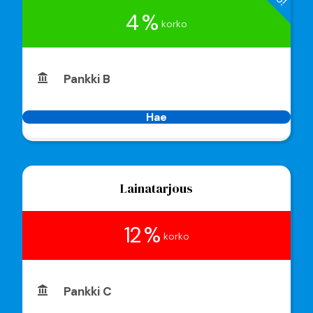
4 %
korko
Pankki B
Hae
Lainatarjous
12 %
korko
Pankki C