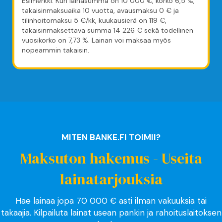
Esimerkki: Kun lainasumma on 10 000 €, korko 6,5 %,
takaisinmaksuaika 10 vuotta, avausmaksu 0 € ja
tilinhoitomaksu 5 €/kk, kuukausierä on 119 €,
takaisinmaksettava summa 14 226 € sekä todellinen
vuosikorko on 7,73 %. Lainan voi maksaa myös
nopeammin takaisin.
MITEN BANKE.FI TOIMII?
Maksuton hakemus - Useita
lainatarjouksia
Hae lainaa jopa 70 000 € asti ilman vakuuksia tai
takaajia. Kilpailuta lainat usean pankin ja rahoituslaitoksen