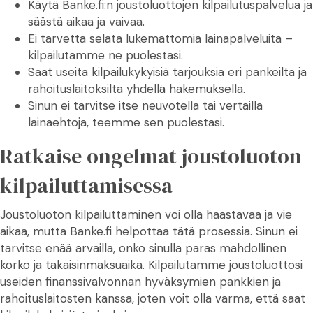
Käytä Banke.fi:n joustoluottojen kilpailutuspalvelua ja
säästä aikaa ja vaivaa.
Ei tarvetta selata lukemattomia lainapalveluita –
kilpailutamme ne puolestasi.
Saat useita kilpailukykyisiä tarjouksia eri pankeilta ja
rahoituslaitoksilta yhdellä hakemuksella.
Sinun ei tarvitse itse neuvotella tai vertailla
lainaehtoja, teemme sen puolestasi.
Ratkaise ongelmat joustoluoton
kilpailuttamisessa
Joustoluoton kilpailuttaminen voi olla haastavaa ja vie
aikaa, mutta Banke.fi helpottaa tätä prosessia. Sinun ei
tarvitse enää arvailla, onko sinulla paras mahdollinen
korko ja takaisinmaksuaika. Kilpailutamme joustoluottosi
useiden finanssivalvonnan hyväksymien pankkien ja
rahoituslaitosten kanssa, joten voit olla varma, että saat