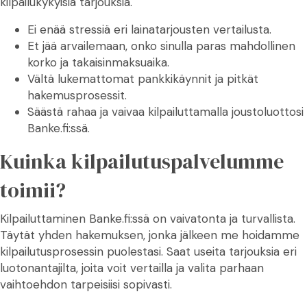
kilpailukykyisiä tarjouksia.
Ei enää stressiä eri lainatarjousten vertailusta.
Et jää arvailemaan, onko sinulla paras mahdollinen
korko ja takaisinmaksuaika.
Vältä lukemattomat pankkikäynnit ja pitkät
hakemusprosessit.
Säästä rahaa ja vaivaa kilpailuttamalla joustoluottosi
Banke.fi:ssä.
Kuinka kilpailutuspalvelumme
toimii?
Kilpailuttaminen Banke.fi:ssä on vaivatonta ja turvallista.
Täytät yhden hakemuksen, jonka jälkeen me hoidamme
kilpailutusprosessin puolestasi. Saat useita tarjouksia eri
luotonantajilta, joita voit vertailla ja valita parhaan
vaihtoehdon tarpeisiisi sopivasti.