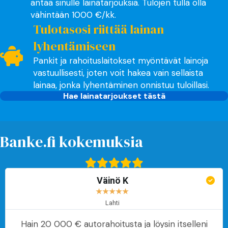
antaa sinulle lainatarjouksia. Tulojen tulla olla
vähintään 1000 €/kk.
Tulotasosi riittää lainan
lyhentämiseen
Pankit ja rahoituslaitokset myöntävät lainoja
vastuullisesti, joten voit hakea vain sellaista
lainaa, jonka lyhentäminen onnistuu tuloillasi.
Hae lainatarjoukset tästä
Banke.fi kokemuksia
Väinö K
★
★
★
★
★
Lahti
Hain 20 000 € autorahoitusta ja löysin itselleni