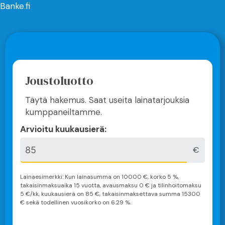
Banke
.
fi
Joustoluotto
Täytä hakemus. Saat useita lainatarjouksia
kumppaneiltamme.
Arvioitu kuukausierä:
€
Lainaesimerkki: Kun lainasumma on
10000
€, korko 5 %,
takaisinmaksuaika
15 vuotta
, avausmaksu 0 € ja tilinhoitomaksu
5 €/kk, kuukausierä on
85
€, takaisinmaksettava summa
15300
€ sekä todellinen vuosikorko on
6.29
%.