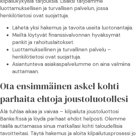
kilpailukykyisiä tarjouksia. Lisäksi tarjoamme
luottamuksellisen ja turvallisen palvelun, jossa
henkilötietosi ovat suojattuja.
Lähetä yksi hakemus ja tavoita useita luotonantajia.
Meiltä löytyvät finanssivalvonnan hyväksymät
pankit ja rahoituslaitokset.
Luottamuksellinen ja turvallinen palvelu –
henkilötietosi ovat suojattuja.
Asiantunteva asiakaspalvelumme on aina valmiina
auttamaan.
Ota ensimmäinen askel kohti
parhaita ehtoja joustoluotollesi
Älä tuhlaa aikaa ja vaivaa – kilpailuta joustoluottosi
Banke.fi:ssä ja löydä parhaat ehdot helposti. Olemme
täällä auttamassa sinua matkallasi kohti taloudellisia
tavoitteitasi. Täytä hakemus ja aloita kilpailutusprosessi jo