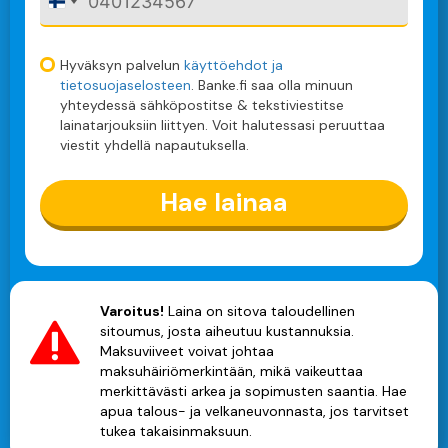
F
i
n
l
Hyväksyn palvelun
käyttöehdot ja
a
tietosuojaselosteen
. Banke.fi saa olla minuun
n
yhteydessä sähköpostitse & tekstiviestitse
d
lainatarjouksiin liittyen. Voit halutessasi peruuttaa
+
viestit yhdellä napautuksella.
3
5
8
Hae lainaa
Varoitus!
Laina on sitova taloudellinen
sitoumus, josta aiheutuu kustannuksia.
Maksuviiveet voivat johtaa
maksuhäiriömerkintään, mikä vaikeuttaa
merkittävästi arkea ja sopimusten saantia. Hae
apua talous- ja velkaneuvonnasta, jos tarvitset
tukea takaisinmaksuun.