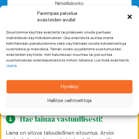
Nimelliskorko
Parempaa palvelua
4 - 20 %
evästeiden avulla!
Sivustomme käyttää evästeitä tarjotakseen sinulle parhaan
mahdollisen käyttökokemuksen. Osa evästeistä auttaa meitä
kehittämään palveluitamme sekä näyttämään sinulle kohdennettuja
Keskim. lainasumma
suosituksia ja mainoksia. Tämän vuoksi pyydämme suostumustasi
evästeiden käyttöön. Voit halutessasi muuttaa tai peruuttaa
15 000 €
suostumuksesi evästeasetuksista milloin tahansa. Lue lisää evästeistä
täältä
.
Hyväksy
Lainatarjoukset voimassa
30 päivää
Hallitse vaihtoehtoja
Hae lainaa vastuullisesti!
Laina on sitova taloudellinen sitoumus. Arvioi