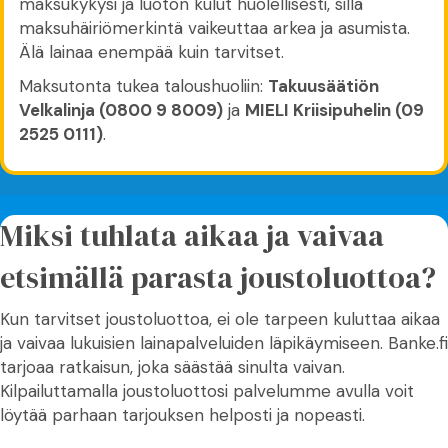
maksukykysi ja luoton kulut huolellisesti, sillä
maksuhäiriömerkintä vaikeuttaa arkea ja asumista.
Älä lainaa enempää kuin tarvitset.
Maksutonta tukea taloushuoliin:
Takuusäätiön
Velkalinja (0800 9 8009)
ja
MIELI Kriisipuhelin (09
2525 0111)
.
Miksi tuhlata aikaa ja vaivaa
etsimällä parasta joustoluottoa?
Kun tarvitset joustoluottoa, ei ole tarpeen kuluttaa aikaa
ja vaivaa lukuisien lainapalveluiden läpikäymiseen. Banke.fi
tarjoaa ratkaisun, joka säästää sinulta vaivan.
Kilpailuttamalla joustoluottosi palvelumme avulla voit
löytää parhaan tarjouksen helposti ja nopeasti.