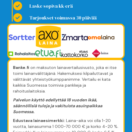
Laske sopiva kk-erä
Tarjoukset voimassa 30 päivää
Banke.fi
on maksuton lainavertailusivusto, joka ei itse
toimi lainanvälittäjänä. Hakemuksesi kilpailuttavat ja
välittävät yhteistyökumppanimme. Vertailu ei kata
kaikkia Suomessa toimivia pankkeja ja
rahoituslaitoksia.
Palvelun käyttö edellyttää 18 vuoden ikää,
säännöllisiä tuloja ja vakituista asuinpaikkaa
Suomessa.
Edustava lainaesimerkki:
Laina-aika voi olla 1-20
vuotta, lainasumma 1 000-70 000 € ja korko 4-20 %.