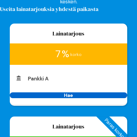
kesken.
Useita lainatarjouksia yhdestä paikasta
Lainatarjous
7 %
korko
Pankki A
Hae
Paras korko!
Lainatarjous