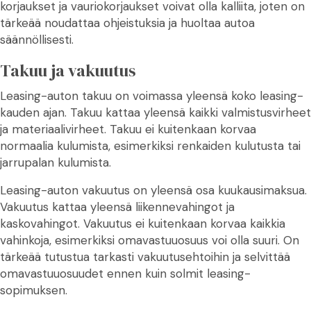
korjaukset ja vauriokorjaukset voivat olla kalliita, joten on
tärkeää noudattaa ohjeistuksia ja huoltaa autoa
säännöllisesti.
Takuu ja vakuutus
Leasing-auton takuu on voimassa yleensä koko leasing-
kauden ajan. Takuu kattaa yleensä kaikki valmistusvirheet
ja materiaalivirheet. Takuu ei kuitenkaan korvaa
normaalia kulumista, esimerkiksi renkaiden kulutusta tai
jarrupalan kulumista.
Leasing-auton vakuutus on yleensä osa kuukausimaksua.
Vakuutus kattaa yleensä liikennevahingot ja
kaskovahingot. Vakuutus ei kuitenkaan korvaa kaikkia
vahinkoja, esimerkiksi omavastuuosuus voi olla suuri. On
tärkeää tutustua tarkasti vakuutusehtoihin ja selvittää
omavastuuosuudet ennen kuin solmit leasing-
sopimuksen.