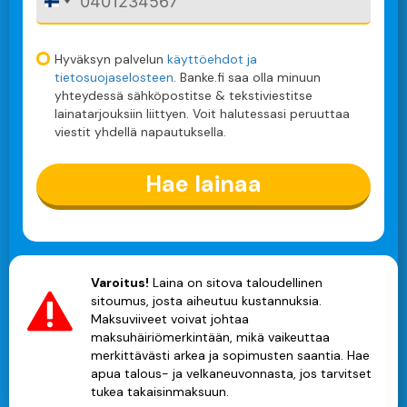
F
i
n
l
Hyväksyn palvelun
käyttöehdot ja
a
tietosuojaselosteen
. Banke.fi saa olla minuun
n
yhteydessä sähköpostitse & tekstiviestitse
d
lainatarjouksiin liittyen. Voit halutessasi peruuttaa
+
viestit yhdellä napautuksella.
3
5
8
Hae lainaa
Varoitus!
Laina on sitova taloudellinen
sitoumus, josta aiheutuu kustannuksia.
Maksuviiveet voivat johtaa
maksuhäiriömerkintään, mikä vaikeuttaa
merkittävästi arkea ja sopimusten saantia. Hae
apua talous- ja velkaneuvonnasta, jos tarvitset
tukea takaisinmaksuun.