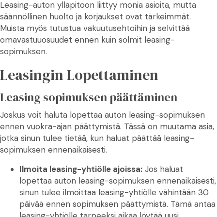
Leasing-auton ylläpitoon liittyy monia asioita, mutta
säännöllinen huolto ja korjaukset ovat tärkeimmät.
Muista myös tutustua vakuutusehtoihin ja selvittää
omavastuuosuudet ennen kuin solmit leasing-
sopimuksen.
Leasingin Lopettaminen
Leasing sopimuksen päättäminen
Joskus voit haluta lopettaa auton leasing-sopimuksen
ennen vuokra-ajan päättymistä. Tässä on muutama asia,
jotka sinun tulee tietää, kun haluat päättää leasing-
sopimuksen ennenaikaisesti.
Ilmoita leasing-yhtiölle ajoissa:
Jos haluat
lopettaa auton leasing-sopimuksen ennenaikaisesti,
sinun tulee ilmoittaa leasing-yhtiölle vähintään 30
päivää ennen sopimuksen päättymistä. Tämä antaa
leasing-yhtiölle tarpeeksi aikaa löytää uusi