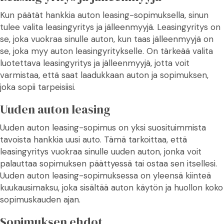
Kun päätät hankkia auton leasing-sopimuksella, sinun
tulee valita leasingyritys ja jälleenmyyjä. Leasingyritys on
se, joka vuokraa sinulle auton, kun taas jälleenmyyjä on
se, joka myy auton leasingyritykselle. On tärkeää valita
luotettava leasingyritys ja jälleenmyyjä, jotta voit
varmistaa, että saat laadukkaan auton ja sopimuksen,
joka sopii tarpeisiisi.
Uuden auton leasing
Uuden auton leasing-sopimus on yksi suosituimmista
tavoista hankkia uusi auto. Tämä tarkoittaa, että
leasingyritys vuokraa sinulle uuden auton, jonka voit
palauttaa sopimuksen päättyessä tai ostaa sen itsellesi.
Uuden auton leasing-sopimuksessa on yleensä kiinteä
kuukausimaksu, joka sisältää auton käytön ja huollon koko
sopimuskauden ajan.
Sopimuksen ehdot