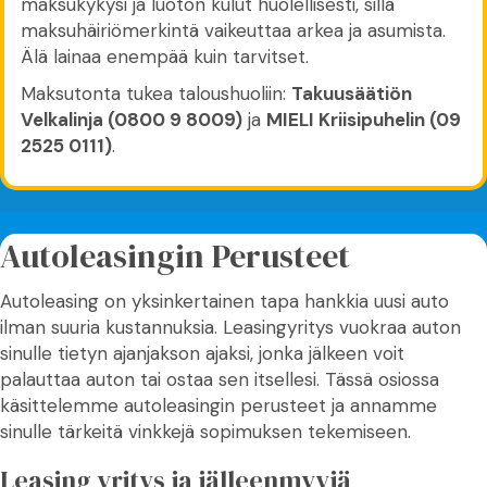
maksukykysi ja luoton kulut huolellisesti, sillä
maksuhäiriömerkintä vaikeuttaa arkea ja asumista.
Älä lainaa enempää kuin tarvitset.
Maksutonta tukea taloushuoliin:
Takuusäätiön
Velkalinja (0800 9 8009)
ja
MIELI Kriisipuhelin (09
2525 0111)
.
Autoleasingin Perusteet
Autoleasing on yksinkertainen tapa hankkia uusi auto
ilman suuria kustannuksia. Leasingyritys vuokraa auton
sinulle tietyn ajanjakson ajaksi, jonka jälkeen voit
palauttaa auton tai ostaa sen itsellesi. Tässä osiossa
käsittelemme autoleasingin perusteet ja annamme
sinulle tärkeitä vinkkejä sopimuksen tekemiseen.
Leasing yritys ja jälleenmyyjä