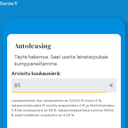
Banke
.
fi
Autoleasing
Täytä hakemus. Saat useita lainatarjouksia
kumppaneiltamme.
Arvioitu kuukausierä:
€
Lainaesimerkki: Kun lainasumma on
10000
€, korko 5 %,
takaisinmaksuaika
15 vuotta
, avausmaksu 0 € ja tilinhoitomaksu
5 €/kk, kuukausierä on
85
€, takaisinmaksettava summa
15300
€ sekä todellinen vuosikorko on
6.29
%.