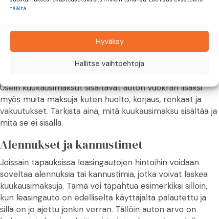
sisältävät usein monia eri maksuja, jotka voivat vaikuttaa
täältä
.
kokonaiskustannuksiin. Tässä osiossa käymme läpi
leasingin kustannuksia ja niiden yksityiskohtia.
Hyväksy
Kuukausittaiset maksut
Hallitse vaihtoehtoja
Leasingautojen kuukausimaksut voivat vaihdella paljon
auton hinnan, käyttöajan ja muiden tekijöiden mukaan.
Usein kuukausimaksut sisältävät auton vuokran lisäksi
myös muita maksuja kuten huolto, korjaus, renkaat ja
vakuutukset. Tarkista aina, mitä kuukausimaksu sisältää ja
mitä se ei sisällä.
Alennukset ja kannustimet
Joissain tapauksissa leasingautojen hintoihin voidaan
soveltaa alennuksia tai kannustimia, jotka voivat laskea
kuukausimaksuja. Tämä voi tapahtua esimerkiksi silloin,
kun leasingauto on edelliseltä käyttäjältä palautettu ja
sillä on jo ajettu jonkin verran. Tällöin auton arvo on