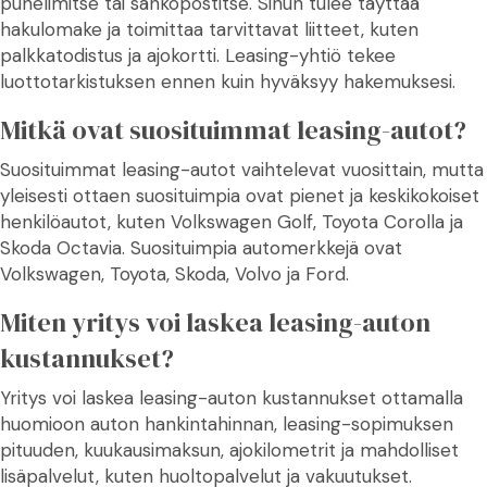
puhelimitse tai sähköpostitse. Sinun tulee täyttää
hakulomake ja toimittaa tarvittavat liitteet, kuten
palkkatodistus ja ajokortti. Leasing-yhtiö tekee
luottotarkistuksen ennen kuin hyväksyy hakemuksesi.
Mitkä ovat suosituimmat leasing-autot?
Suosituimmat leasing-autot vaihtelevat vuosittain, mutta
yleisesti ottaen suosituimpia ovat pienet ja keskikokoiset
henkilöautot, kuten Volkswagen Golf, Toyota Corolla ja
Skoda Octavia. Suosituimpia automerkkejä ovat
Volkswagen, Toyota, Skoda, Volvo ja Ford.
Miten yritys voi laskea leasing-auton
kustannukset?
Yritys voi laskea leasing-auton kustannukset ottamalla
huomioon auton hankintahinnan, leasing-sopimuksen
pituuden, kuukausimaksun, ajokilometrit ja mahdolliset
lisäpalvelut, kuten huoltopalvelut ja vakuutukset.