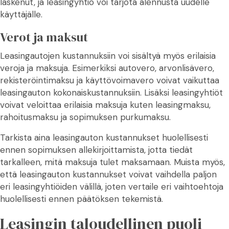
laskenut, ja leasingyhtiö voi tarjota alennusta uudelle
käyttäjälle.
Verot ja maksut
Leasingautojen kustannuksiin voi sisältyä myös erilaisia
veroja ja maksuja. Esimerkiksi autovero, arvonlisävero,
rekisteröintimaksu ja käyttövoimavero voivat vaikuttaa
leasingauton kokonaiskustannuksiin. Lisäksi leasingyhtiöt
voivat veloittaa erilaisia maksuja kuten leasingmaksu,
rahoitusmaksu ja sopimuksen purkumaksu.
Tarkista aina leasingauton kustannukset huolellisesti
ennen sopimuksen allekirjoittamista, jotta tiedät
tarkalleen, mitä maksuja tulet maksamaan. Muista myös,
että leasingauton kustannukset voivat vaihdella paljon
eri leasingyhtiöiden välillä, joten vertaile eri vaihtoehtoja
huolellisesti ennen päätöksen tekemistä.
Leasingin taloudellinen puoli