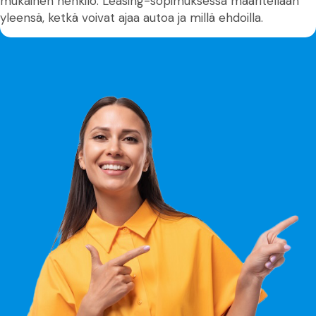
mukainen henkilö. Leasing-sopimuksessa määritellään
yleensä, ketkä voivat ajaa autoa ja millä ehdoilla.