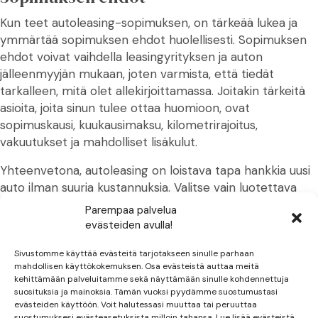
Kun teet autoleasing-sopimuksen, on tärkeää lukea ja
ymmärtää sopimuksen ehdot huolellisesti. Sopimuksen
ehdot voivat vaihdella leasingyrityksen ja auton
jälleenmyyjän mukaan, joten varmista, että tiedät
tarkalleen, mitä olet allekirjoittamassa. Joitakin tärkeitä
asioita, joita sinun tulee ottaa huomioon, ovat
sopimuskausi, kuukausimaksu, kilometrirajoitus,
vakuutukset ja mahdolliset lisäkulut.
Yhteenvetona, autoleasing on loistava tapa hankkia uusi
auto ilman suuria kustannuksia. Valitse vain luotettava
leasingyritys ja jälleenmyyjä, lue sopimuksen ehdot
Parempaa palvelua
huolellisesti ja nauti uudesta autostasi ilman huolia.
evästeiden avulla!
Leasingin kustannukset
Sivustomme käyttää evästeitä tarjotakseen sinulle parhaan
mahdollisen käyttökokemuksen. Osa evästeistä auttaa meitä
kehittämään palveluitamme sekä näyttämään sinulle kohdennettuja
Leasing on hyvä vaihtoehto, kun haluat tietää auton
suosituksia ja mainoksia. Tämän vuoksi pyydämme suostumustasi
käytön kustannukset etukäteen. Leasingin kustannukset
evästeiden käyttöön. Voit halutessasi muuttaa tai peruuttaa
suostumuksesi evästeasetuksista milloin tahansa. Lue lisää evästeistä