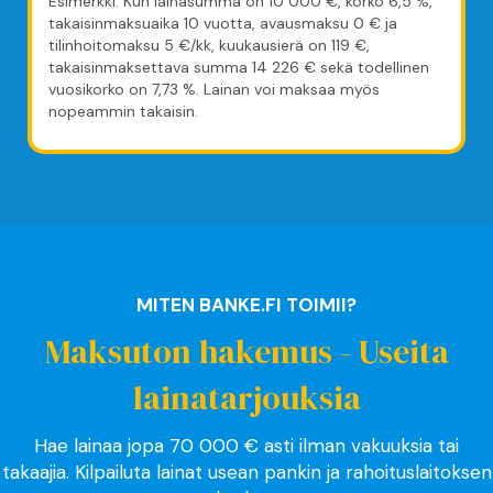
Esimerkki: Kun lainasumma on 10 000 €, korko 6,5 %,
takaisinmaksuaika 10 vuotta, avausmaksu 0 € ja
tilinhoitomaksu 5 €/kk, kuukausierä on 119 €,
takaisinmaksettava summa 14 226 € sekä todellinen
vuosikorko on 7,73 %. Lainan voi maksaa myös
nopeammin takaisin.
MITEN BANKE.FI TOIMII?
Maksuton hakemus - Useita
lainatarjouksia
Hae lainaa jopa 70 000 € asti ilman vakuuksia tai
takaajia. Kilpailuta lainat usean pankin ja rahoituslaitoksen