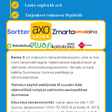
Laske sopiva kk-erä
Tarjoukset voimassa 30 päivää
Banke.fi
on maksuton lainavertailusivusto, joka ei itse
toimi lainanvälittäjänä. Hakemuksesi kilpailuttavat ja
välittävät yhteistyökumppanimme. Vertailu ei kata
kaikkia Suomessa toimivia pankkeja ja
rahoituslaitoksia.
Palvelun käyttö edellyttää 18 vuoden ikää,
säännöllisiä tuloja ja vakituista asuinpaikkaa
Suomessa.
Edustava lainaesimerkki:
Laina-aika voi olla 1-20
vuotta, lainasumma 1 000-70 000 € ja korko 4-20 %.