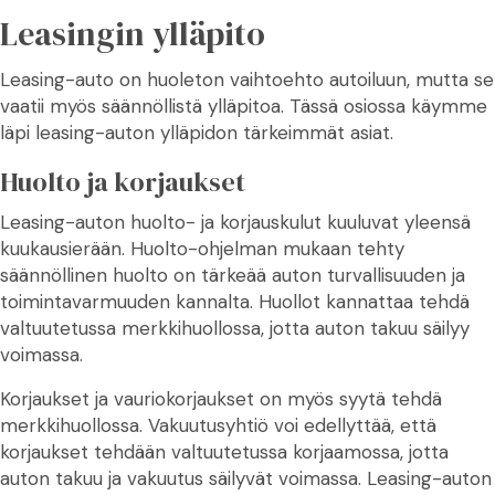
Leasingin ylläpito
Leasing-auto on huoleton vaihtoehto autoiluun, mutta se
vaatii myös säännöllistä ylläpitoa. Tässä osiossa käymme
läpi leasing-auton ylläpidon tärkeimmät asiat.
Huolto ja korjaukset
Leasing-auton huolto- ja korjauskulut kuuluvat yleensä
kuukausierään. Huolto-ohjelman mukaan tehty
säännöllinen huolto on tärkeää auton turvallisuuden ja
toimintavarmuuden kannalta. Huollot kannattaa tehdä
valtuutetussa merkkihuollossa, jotta auton takuu säilyy
voimassa.
Korjaukset ja vauriokorjaukset on myös syytä tehdä
merkkihuollossa. Vakuutusyhtiö voi edellyttää, että
korjaukset tehdään valtuutetussa korjaamossa, jotta
auton takuu ja vakuutus säilyvät voimassa. Leasing-auton