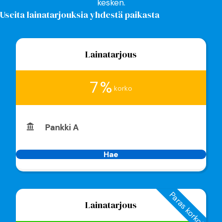
kesken.
Useita lainatarjouksia yhdestä paikasta
Lainatarjous
7 %
korko
Pankki A
Hae
Paras korko!
Lainatarjous