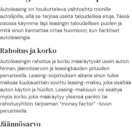
Autoleasing on houkutteleva vaihtoehto monille
autoilijoille, sillä se tarjoaa useita taloudellisia etuja. Tässä
osiossa käymme läpi leasingin taloudellisen puolen ja
mitä sinun kannattaa ottaa huomioon, kun harkitset
autoleasingia.
Rahoitus ja korko
Autoleasingin rahoitus ja korko määräytyvät usein auton
hinnan, jäännösarvon ja leasingkauden pituuden
perusteella. Leasing-sopimuksen aikana sinun tulee
maksaa kuukausittain sovittu leasing-maksu, joka sisältää
auton käytön ja huollot. Leasing-maksuun voi sisältyä
myös korko, joka määräytyy yleensä pankin tai
rahoitusyhtiön tarjoaman “money factor” -luvun
perusteella.
Jäännösarvo